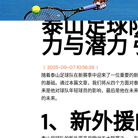
泰山足球
力与潜力
2025-09-07 10:56:39
随着泰山足球队在新赛季中迎来了一位重要的
的基础。通过本篇文章，我们将从四个方面对
来是他对球队年轻球员的影响，最后是他在未
的未来。
1、新外