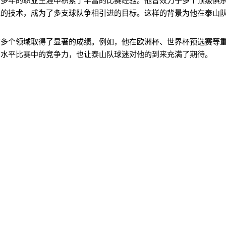
在多年的职业生涯中积累了丰富的比赛经验。他曾效力于多个顶级俱
色的技术，成为了多支球队争相引进的目标。这样的背景为他在泰山
在多个领域取得了显著的成绩。例如，他在欧洲杯、世界杯预选赛等
高水平比赛中的竞争力，也让泰山队球迷对他的到来充满了期待。
色的团队协作精神。他不仅在进攻端展现出了惊人的破门能力，还在
表现得游刃有余，这无疑是泰山队需要的补强点。