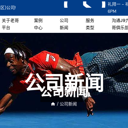
礼拜一 - 
区)公司!
6PM
关于老哥
案例
公司
服务
沟通J9
平台
中心
新闻
类型
哥俱乐
公司新闻
/
公司新闻